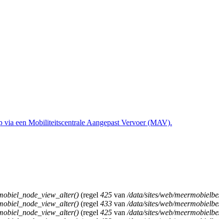
obiel_node_view_alter()
(regel
425
van
/data/sites/web/meermobielb
obiel_node_view_alter()
(regel
433
van
/data/sites/web/meermobielb
obiel_node_view_alter()
(regel
425
van
/data/sites/web/meermobielb