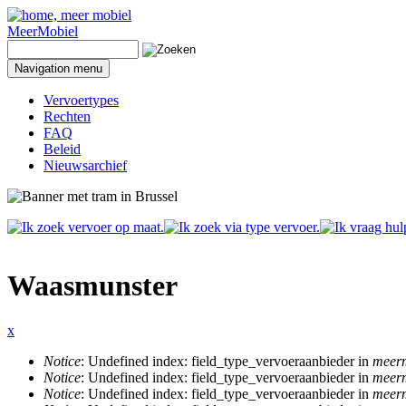
Naar inhoud
MeerMobiel
Zoeken
Zoekveld
Navigation menu
Vervoertypes
Rechten
FAQ
Beleid
Nieuwsarchief
Waasmunster
x
Notice
: Undefined index: field_type_vervoeraanbieder in
meerm
Foutmelding
Notice
: Undefined index: field_type_vervoeraanbieder in
meerm
Notice
: Undefined index: field_type_vervoeraanbieder in
meerm