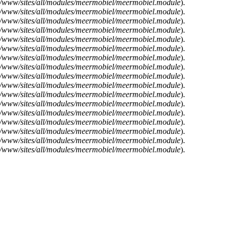
e/www/sites/all/modules/meermobiel/meermobiel.module
).
e/www/sites/all/modules/meermobiel/meermobiel.module
).
e/www/sites/all/modules/meermobiel/meermobiel.module
).
e/www/sites/all/modules/meermobiel/meermobiel.module
).
e/www/sites/all/modules/meermobiel/meermobiel.module
).
e/www/sites/all/modules/meermobiel/meermobiel.module
).
e/www/sites/all/modules/meermobiel/meermobiel.module
).
e/www/sites/all/modules/meermobiel/meermobiel.module
).
e/www/sites/all/modules/meermobiel/meermobiel.module
).
e/www/sites/all/modules/meermobiel/meermobiel.module
).
e/www/sites/all/modules/meermobiel/meermobiel.module
).
e/www/sites/all/modules/meermobiel/meermobiel.module
).
e/www/sites/all/modules/meermobiel/meermobiel.module
).
e/www/sites/all/modules/meermobiel/meermobiel.module
).
e/www/sites/all/modules/meermobiel/meermobiel.module
).
e/www/sites/all/modules/meermobiel/meermobiel.module
).
e/www/sites/all/modules/meermobiel/meermobiel.module
).