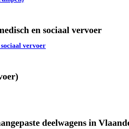
en)
edisch en sociaal vervoer
sociaal vervoer
iaal vervoer
voer)
aangepaste deelwagens in Vlaand