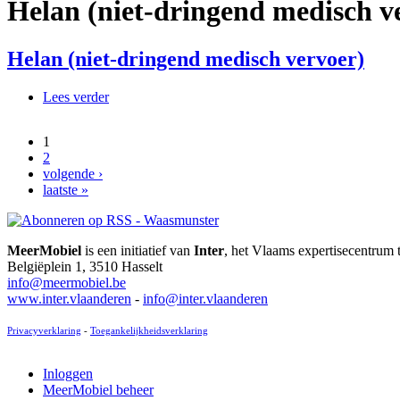
Helan (niet-dringend medisch v
Helan (niet-dringend medisch vervoer)
Lees verder
over Helan (niet-dringend medisch vervoer)
1
Pagina's
2
volgende ›
laatste »
MeerMobiel
is een initiatief van
Inter
, het Vlaams expertisecentrum 
Belgiëplein 1, 3510 Hasselt
info@meermobiel.be
www.inter.vlaanderen
-
info@inter.vlaanderen
Privacyverklaring
-
Toegankelijkheidsverklaring
Inloggen
MeerMobiel beheer